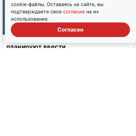
cookie-файлы. Оставаясь на сайте, вы
подтверждаете свое
согласие
на их
использование.
Согласен
Новые налоги для россиян: что
планируют ввести
В России рассматривают несколько дополнительных
налоговых инициатив. Эксперт оценил вероятность их
реализации и возможные последствия.
1 апреля, 2026, 04:40
26
←
1
2
3
4
→