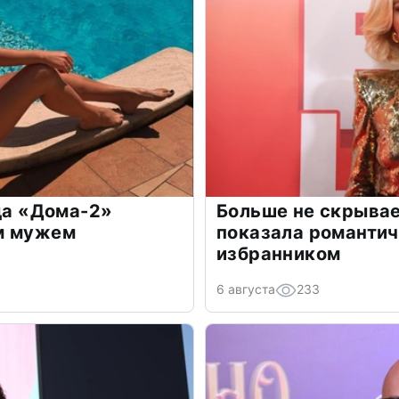
зда «Дома-2»
Больше не скрывае
м мужем
показала романти
избранником
6 августа
233