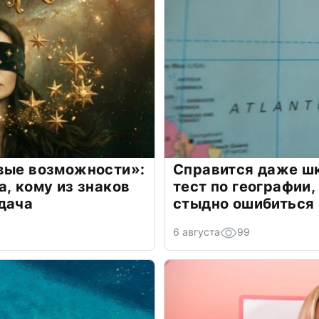
овые возможности»:
Справится даже шк
а, кому из знаков
тест по географии,
дача
стыдно ошибиться
6 августа
99