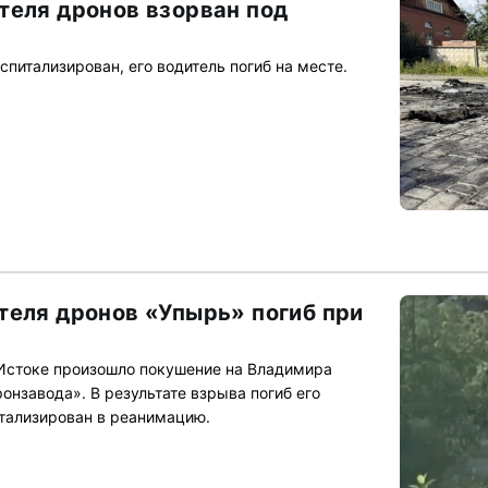
теля дронов взорван под
питализирован, его водитель погиб на месте.
теля дронов «Упырь» погиб при
Истоке произошло покушение на Владимира
онзавода». В результате взрыва погиб его
итализирован в реанимацию.