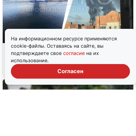
На информационном ресурсе применяются
cookie-файлы. Оставаясь на сайте, вы
Ночная атака БПЛА на Ярославль:
подтверждаете свое
согласие
на их
попадания и последствия
использование.
6 августа
0
Согласен