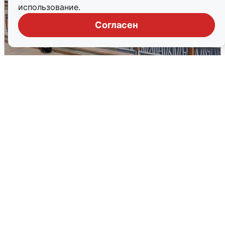
использование.
Согласен
В Туре вода убывает, на других реках
области прибывает
4 августа
0