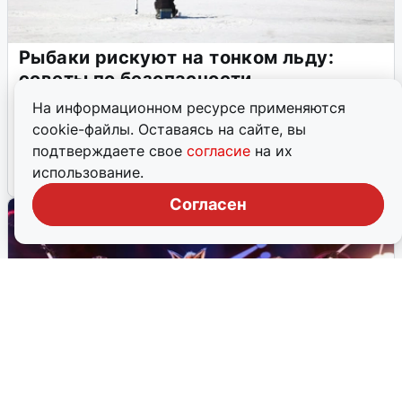
27 марта, 2026, 19:25
230
На информационном ресурсе применяются
cookie-файлы. Оставаясь на сайте, вы
подтверждаете свое
согласие
на их
использование.
Согласен
Рыбаки рискуют на тонком льду:
советы по безопасности
В Свердловской области действует запрет на выход на
лед, однако любители рыбалки продолжают выходить на
замерзшие водоемы.