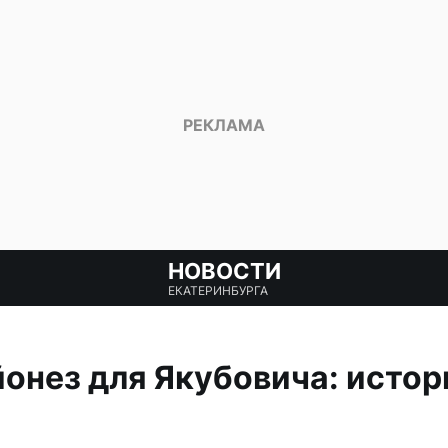
НОВОСТИ
ЕКАТЕРИНБУРГА
онез для Якубовича: исто