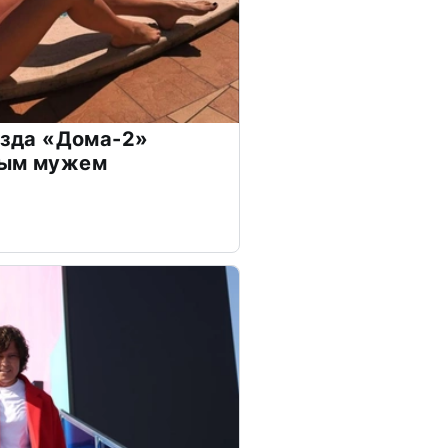
везда «Дома-2»
дым мужем