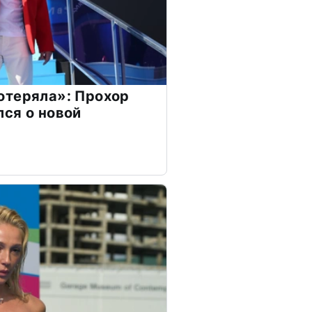
отеряла»: Прохор
ся о новой