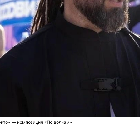
рито» — композиция «По волнам»