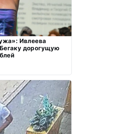
мужа»: Ивлеева
 Бегаку дорогущую
ублей