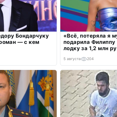
едору Бондарчуку
«Всё, потеряла я 
роман — с кем
подарила Филиппу
лодку за 1,2 млн р
5 августа
204