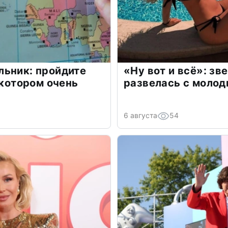
льник: пройдите
«Ну вот и всё»: з
 котором очень
развелась с моло
6 августа
54