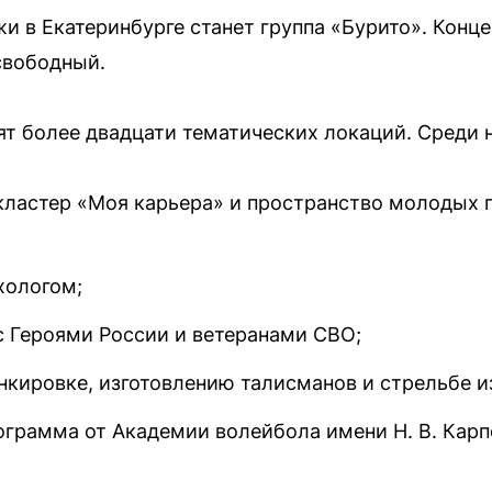
 в Екатеринбурге станет группа «Бурито». Конце
свободный.
ят более двадцати тематических локаций. Среди н
ластер «Моя карьера» и пространство молодых 
хологом;
с Героями России и ветеранами СВО;
кировке, изготовлению талисманов и стрельбе из
ограмма от Академии волейбола имени Н. В. Карп