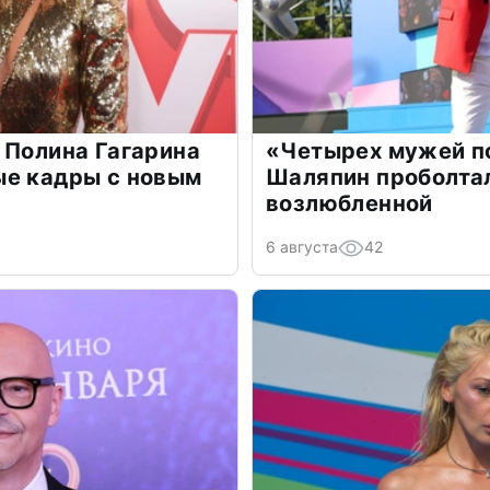
 Полина Гагарина
«Четырех мужей п
ые кадры с новым
Шаляпин проболтал
возлюбленной
6 августа
42