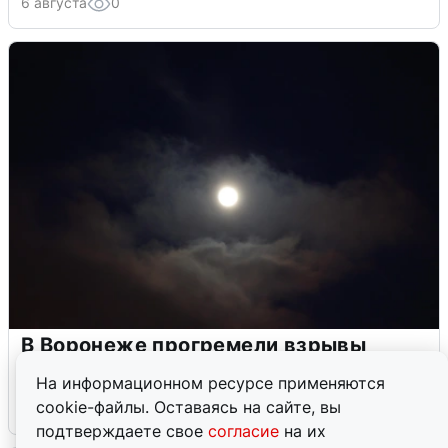
6 августа
0
В Воронеже прогремели взрывы
после сигнала тревоги
На информационном ресурсе применяются
cookie-файлы. Оставаясь на сайте, вы
5 августа
0
подтверждаете свое
согласие
на их