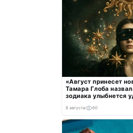
«Август принесет н
Тамара Глоба назвал
зодиака улыбнется у
8 августа
60