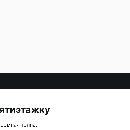
вятиэтажку
громная толпа.