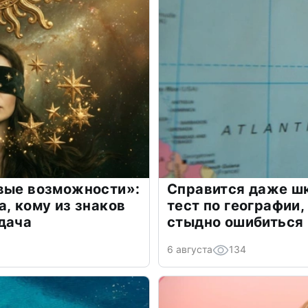
овые возможности»:
Справится даже шк
а, кому из знаков
тест по географии,
дача
стыдно ошибиться
6 августа
134