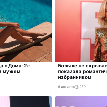
зда «Дома-2»
Больше не скрывае
м мужем
показала романти
избранником
6 августа
269