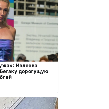
мужа»: Ивлеева
 Бегаку дорогущую
ублей