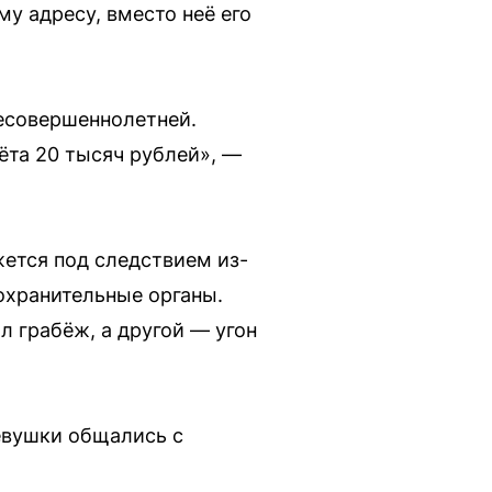
у адресу, вместо неё его
несовершеннолетней.
чёта 20 тысяч рублей», —
жется под следствием из-
охранительные органы.
л грабёж, а другой — угон
евушки общались с