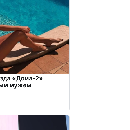
везда «Дома-2»
дым мужем