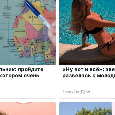
льник: пройдите
«Ну вот и всё»: з
 котором очень
развелась с моло
6 августа
68