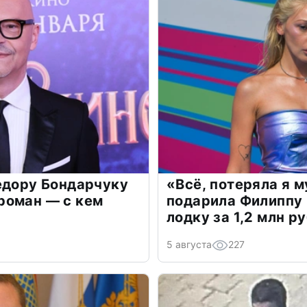
едору Бондарчуку
«Всё, потеряла я 
роман — с кем
подарила Филиппу
лодку за 1,2 млн р
5 августа
227