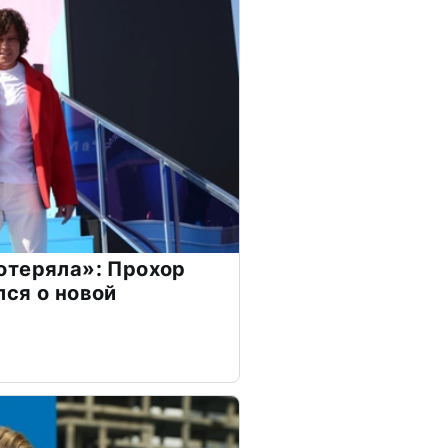
отеряла»: Прохор
ся о новой