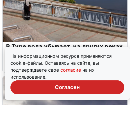
В Туре вода убывает, на других реках
области прибывает
На информационном ресурсе применяются
cookie-файлы. Оставаясь на сайте, вы
4 августа
0
подтверждаете свое
согласие
на их
использование.
Согласен