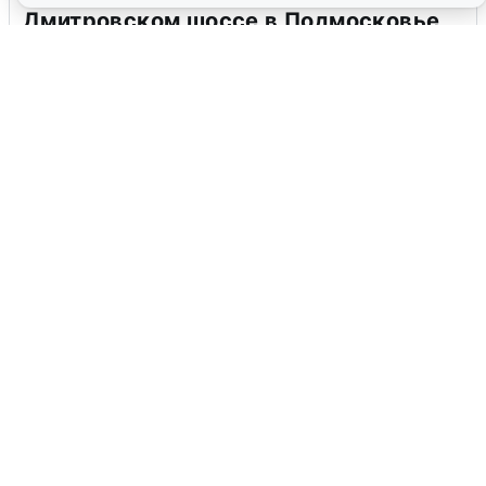
Дмитровском шоссе в Подмосковье
4 августа
0
В Туре вода убывает, на других реках
области прибывает