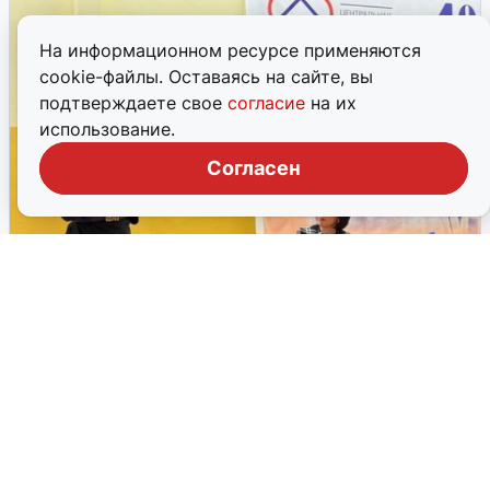
На информационном ресурсе применяются
cookie-файлы. Оставаясь на сайте, вы
подтверждаете свое
согласие
на их
использование.
Согласен
В екатеринбургской больнице
сменился главврач
Новым руководителем городской больницы №6 стала
Ангелия Милащенко. Ранее она занимала пост
заместителя в Березовской ЦРБ.
22 апреля, 2026, 06:54
17