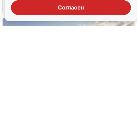
6 августа
0
Согласен
В Сочи сняли угрозу атаки БПЛА,
аэропорт закрыт
6 августа
0