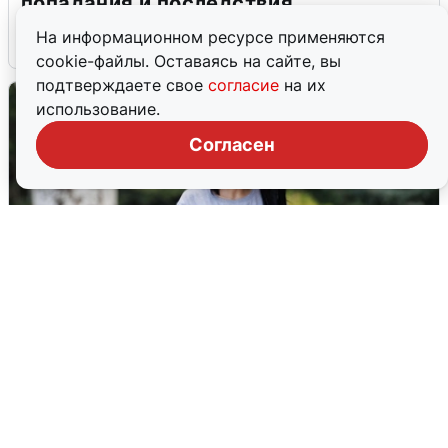
попадания и последствия
На информационном ресурсе применяются
6 августа
0
cookie-файлы. Оставаясь на сайте, вы
подтверждаете свое
согласие
на их
использование.
Согласен
Волгоградцы остались без
мобильного интернета