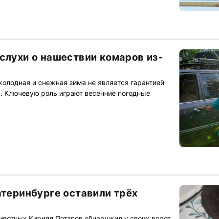
слухи о нашествии комаров из-
холодная и снежная зима не является гарантией
. Ключевую роль играют весенние погодные
атеринбурге оставили трёх
ивотных Кирилл Потапов обнаружил у своих ворот