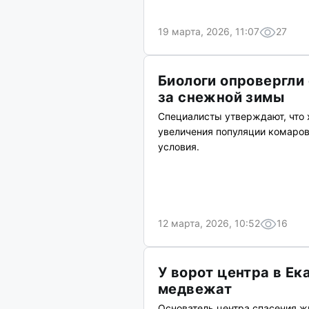
19 марта, 2026, 11:07
27
Биологи опровергли 
за снежной зимы
Специалисты утверждают, что 
увеличения популяции комаров
условия.
12 марта, 2026, 10:52
16
У ворот центра в Ек
медвежат
Основатель центра спасения ж