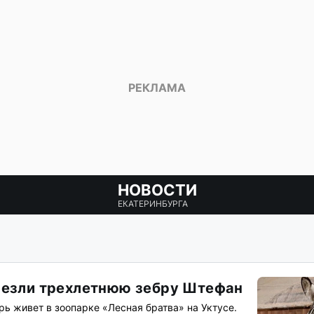
НОВОСТИ
ЕКАТЕРИНБУРГА
везли трехлетнюю зебру Штефан
ь живет в зоопарке «Лесная братва» на Уктусе.