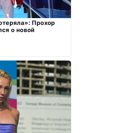
отеряла»: Прохор
ся о новой