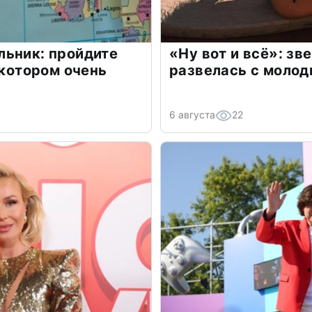
льник: пройдите
«Ну вот и всё»: з
 котором очень
развелась с моло
6 августа
22