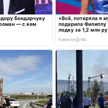
едору Бондарчуку
«Всё, потеряла я 
роман — с кем
подарила Филиппу
лодку за 1,2 млн р
5 августа
182