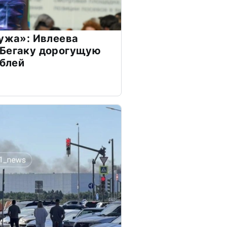
мужа»: Ивлеева
 Бегаку дорогущую
ублей