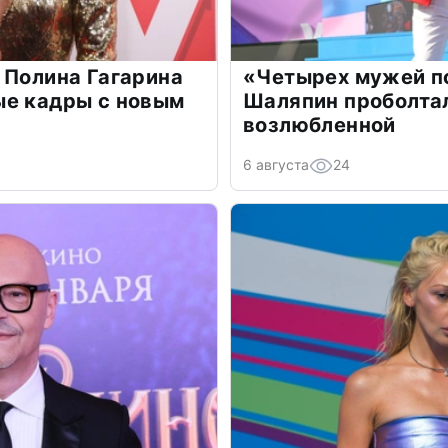
 Полина Гагарина
«Четырех мужей п
ые кадры с новым
Шаляпин проболтал
возлюбленной
6 августа
24