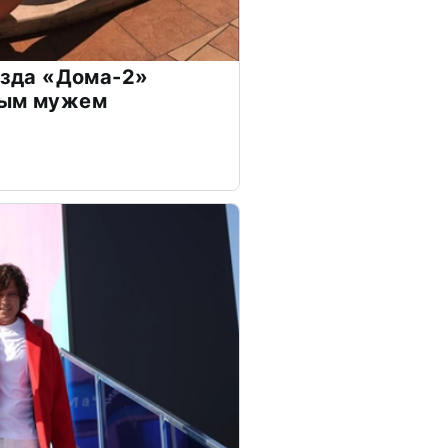
везда «Дома-2»
дым мужем