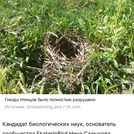
Гнездо птенцов было полностью разрушено
Источник: 
birdwatching_ekb / Vk.com
Кандидат биологических наук, основатель
сообщества EkaterinBird Нина Садыкова