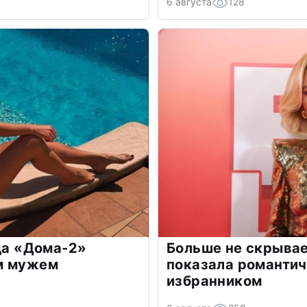
6 августа
128
зда «Дома-2»
Больше не скрывае
м мужем
показала романти
избранником