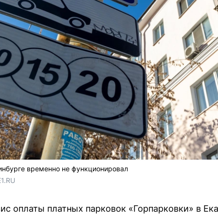
инбурге временно не функционировал
E1.RU
вис оплаты платных парковок «Горпарковки» в Ек