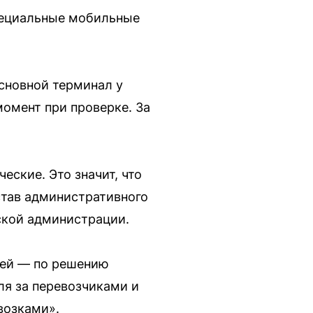
пециальные мобильные
основной терминал у
омент при проверке. За
еские. Это значит, что
став административного
ской администрации.
лей — по решению
ля за перевозчиками и
возками».