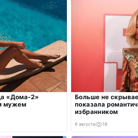
зда «Дома-2»
Больше не скрывае
м мужем
показала романти
избранником
6 августа
18