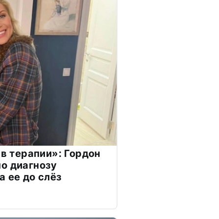
 в терапии»: Гордон
о диагнозу
а ее до слёз