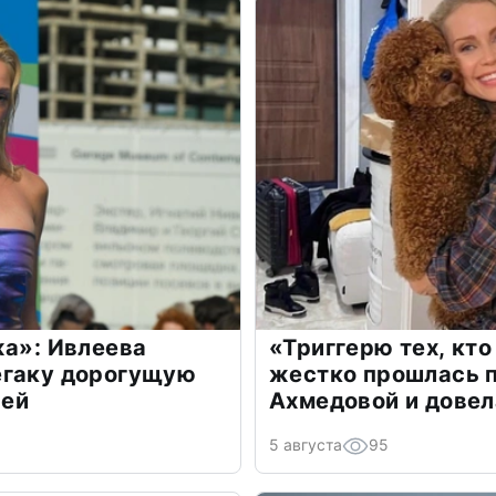
жа»: Ивлеева
«Триггерю тех, кто
егаку дорогущую
жестко прошлась п
лей
Ахмедовой и довел
5 августа
95