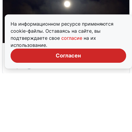
На информационном ресурсе применяются
cookie-файлы. Оставаясь на сайте, вы
подтверждаете свое
согласие
на их
использование.
Взрывы в Воронеже после сигнала
тревоги
Согласен
5 августа
0