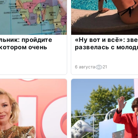
льник: пройдите
«Ну вот и всё»: з
 котором очень
развелась с моло
6 августа
21