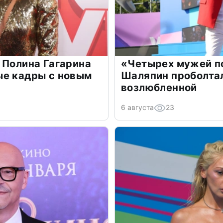
 Полина Гагарина
«Четырех мужей п
ые кадры с новым
Шаляпин проболтал
возлюбленной
6 августа
23