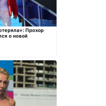
отеряла»: Прохор
ся о новой