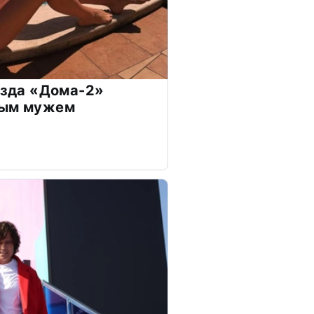
везда «Дома-2»
дым мужем