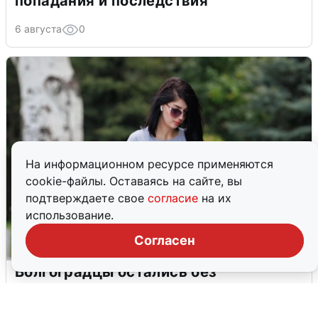
попадания и последствия
6 августа
0
На информационном ресурсе применяются
cookie-файлы. Оставаясь на сайте, вы
подтверждаете свое
согласие
на их
использование.
Согласен
Волгоградцы остались без
мобильного интернета
6 августа
0