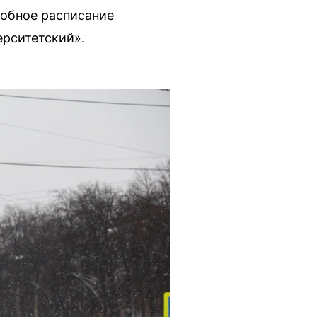
добное расписание
ерситетский».