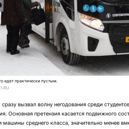
о едет практически пустым.
E1.RU
разу вызвал волну негодования среди студенто
тия. Основная претензия касается подвижного сос
 машины среднего класса, значительно менее вм