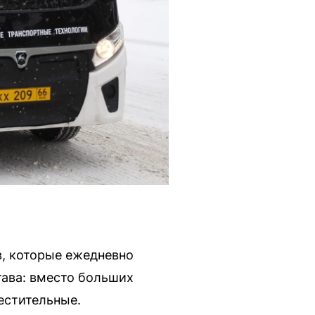
в, которые ежедневно
тава: вместо больших
естительные.