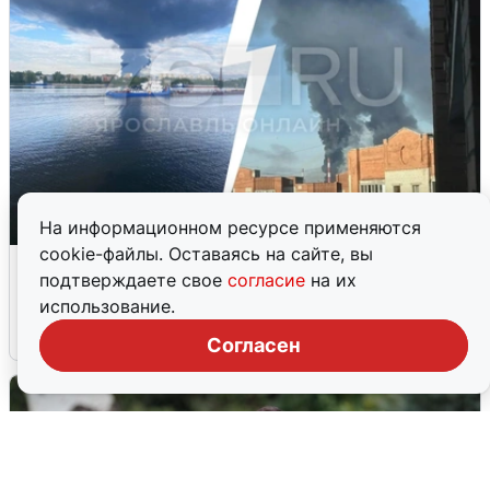
На информационном ресурсе применяются
cookie-файлы. Оставаясь на сайте, вы
Ночная атака БПЛА на Ярославль:
подтверждаете свое
согласие
на их
попадания и последствия
использование.
6 августа
0
Согласен