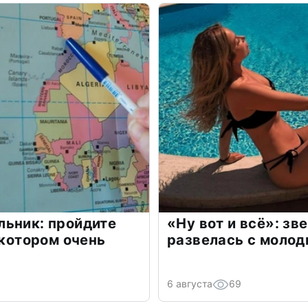
льник: пройдите
«Ну вот и всё»: з
 котором очень
развелась с моло
6 августа
69