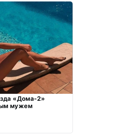
везда «Дома-2»
дым мужем