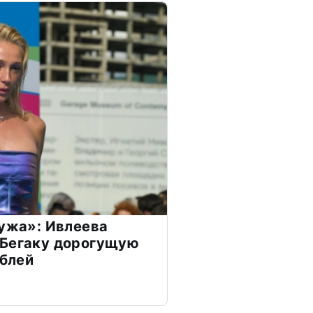
мужа»: Ивлеева
 Бегаку дорогущую
ублей