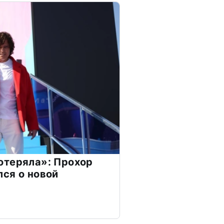
отеряла»: Прохор
ся о новой