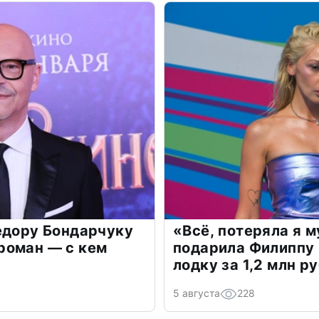
едору Бондарчуку
«Всё, потеряла я 
роман — с кем
подарила Филиппу
лодку за 1,2 млн р
5 августа
228