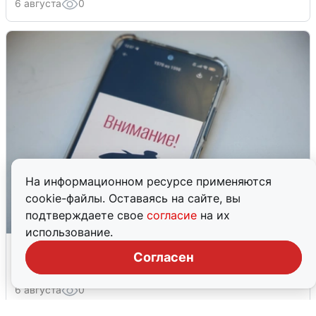
6 августа
0
На информационном ресурсе применяются
cookie-файлы. Оставаясь на сайте, вы
подтверждаете свое
согласие
на их
использование.
Ракетная опасность в Свердловской
Согласен
области: что известно
6 августа
0