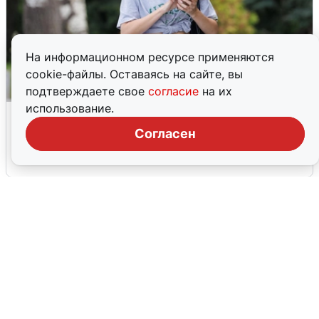
На информационном ресурсе применяются
cookie-файлы. Оставаясь на сайте, вы
подтверждаете свое
согласие
на их
использование.
Волгоградцы остались без
мобильного интернета
Согласен
6 августа
0