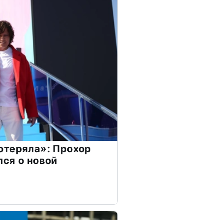
отеряла»: Прохор
ся о новой