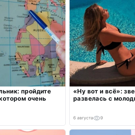
льник: пройдите
«Ну вот и всё»: з
 котором очень
развелась с моло
6 августа
9