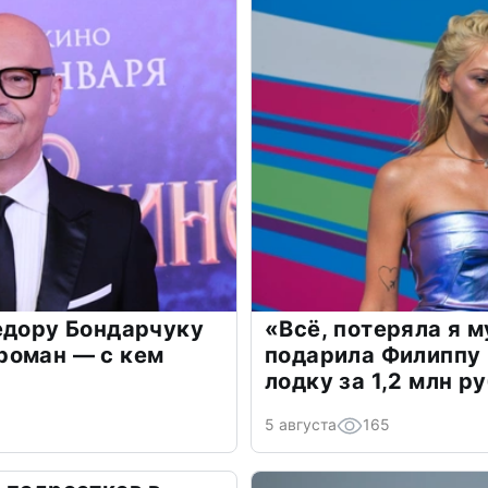
едору Бондарчуку
«Всё, потеряла я 
роман — с кем
подарила Филиппу
лодку за 1,2 млн р
5 августа
165