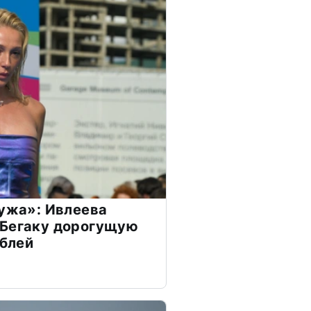
мужа»: Ивлеева
 Бегаку дорогущую
ублей