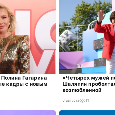
 Полина Гагарина
«Четырех мужей п
ые кадры с новым
Шаляпин проболтал
возлюбленной
6 августа
11