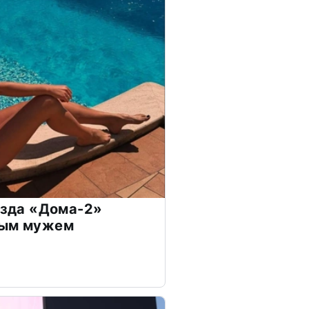
везда «Дома-2»
дым мужем