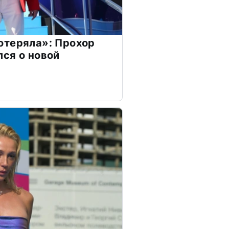
отеряла»: Прохор
ся о новой