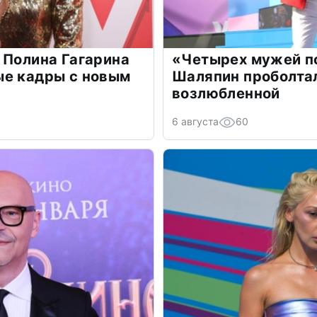
 Полина Гагарина
«Четырех мужей п
ые кадры с новым
Шаляпин проболтал
возлюбленной
6 августа
60