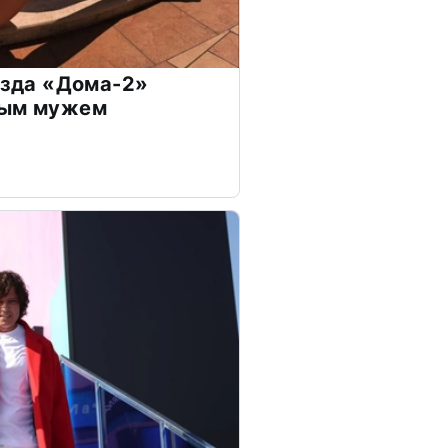
везда «Дома-2»
дым мужем