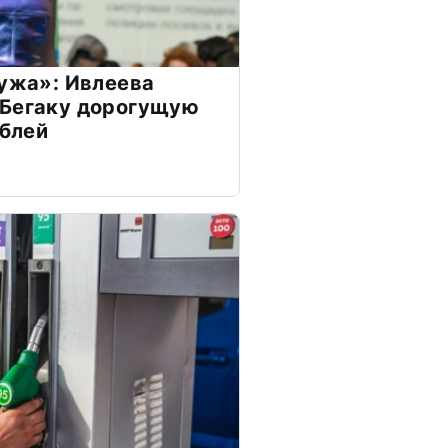
мужа»: Ивлеева
 Бегаку дорогущую
ублей