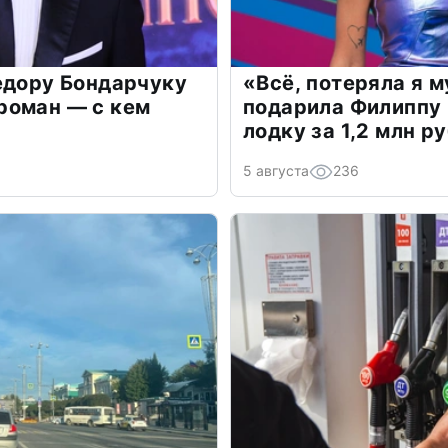
едору Бондарчуку
«Всё, потеряла я 
роман — с кем
подарила Филиппу
лодку за 1,2 млн р
5 августа
236