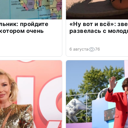
льник: пройдите
«Ну вот и всё»: з
 котором очень
развелась с моло
6 августа
76