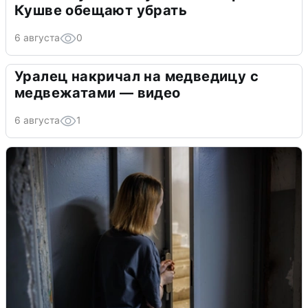
Кушве обещают убрать
6 августа
0
Уралец накричал на медведицу с
медвежатами — видео
6 августа
1