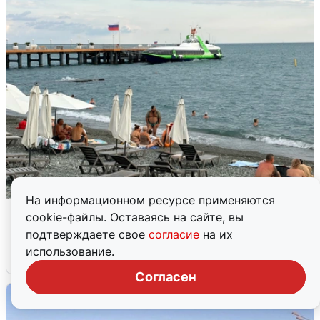
На информационном ресурсе применяются
Жители и туристы Сочи рассказали
cookie-файлы. Оставаясь на сайте, вы
об атаке БПЛА 5 августа
подтверждаете свое
согласие
на их
использование.
5 августа
0
Согласен