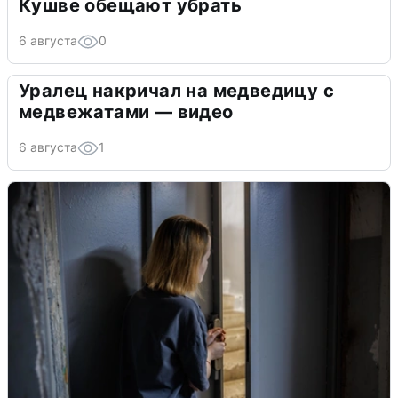
Кушве обещают убрать
6 августа
0
Уралец накричал на медведицу с
медвежатами — видео
6 августа
1