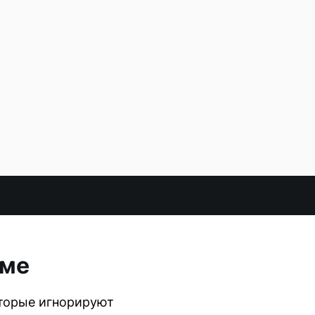
шме
оторые игнорируют