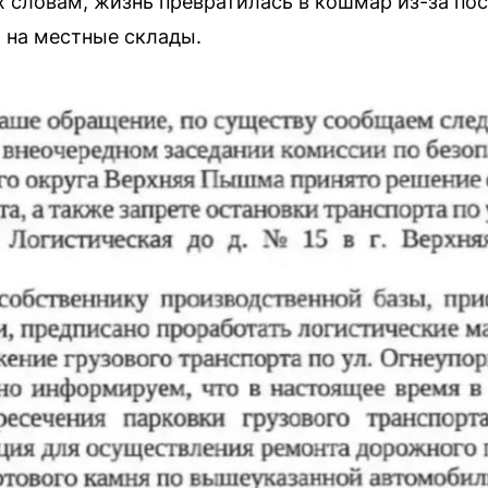
х словам, жизнь превратилась в кошмар из-за по
 на местные склады.