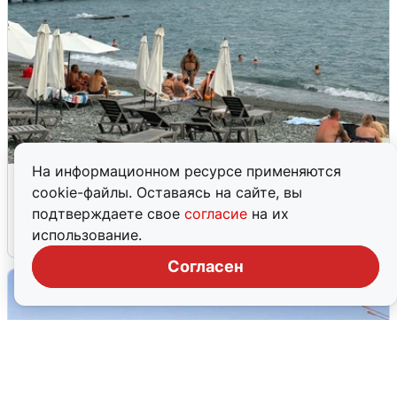
На информационном ресурсе применяются
Жители и туристы Сочи рассказали
cookie-файлы. Оставаясь на сайте, вы
об атаке БПЛА 5 августа
подтверждаете свое
согласие
на их
использование.
5 августа
0
Согласен