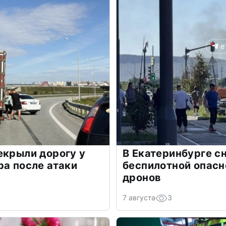
екрыли дорогу у
В Екатеринбурге с
ра после атаки
беспилотной опасн
дронов
7 августа
3