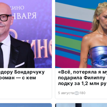
едору Бондарчуку
«Всё, потеряла я 
роман — с кем
подарила Филиппу
лодку за 1,2 млн р
5 августа
180