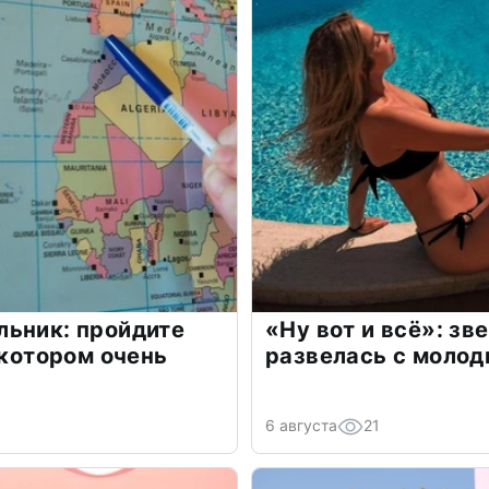
льник: пройдите
«Ну вот и всё»: з
 котором очень
развелась с моло
6 августа
21