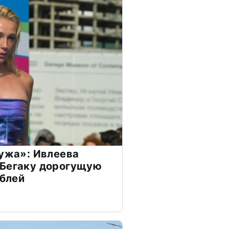
мужа»: Ивлеева
 Бегаку дорогущую
ублей