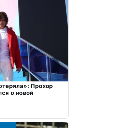
отеряла»: Прохор
ся о новой