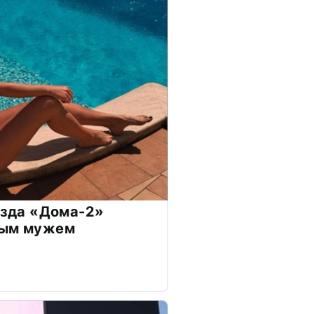
везда «Дома-2»
дым мужем