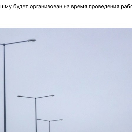
шму будет организован на время проведения раб