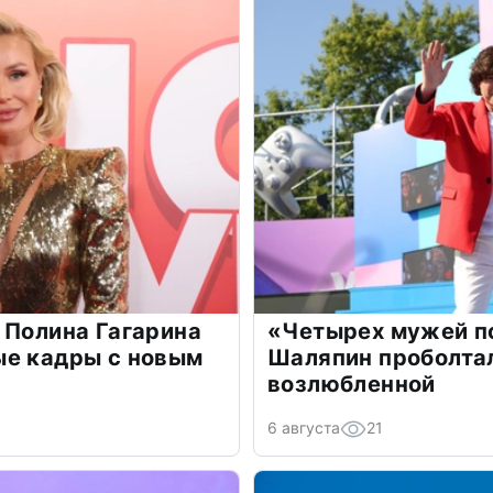
 Полина Гагарина
«Четырех мужей п
ые кадры с новым
Шаляпин проболтал
возлюбленной
6 августа
21