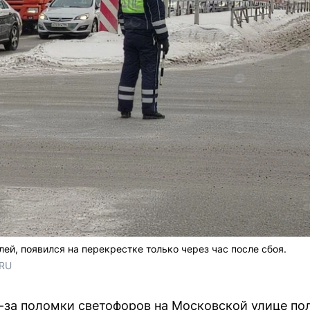
ей, появился на перекрестке только через час после сбоя.
.RU
з-за поломки светофоров на Московской улице п