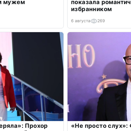
м мужем
показала романти
избранником
6 августа
269
еряла»: Прохор
«Не просто слух»: