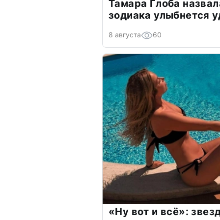
Тамара Глоба назвал
зодиака улыбнется у
8 августа
60
«Ну вот и всё»: зве