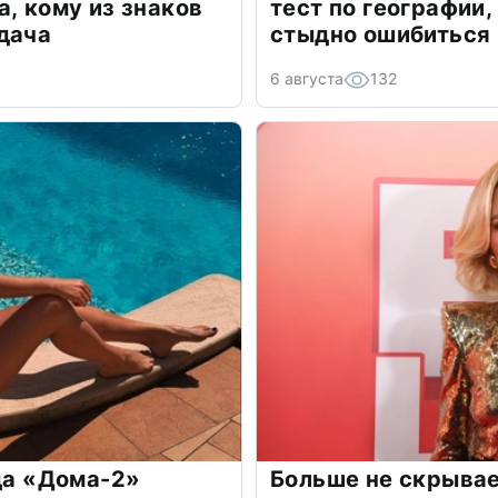
а, кому из знаков
тест по географии,
дача
стыдно ошибиться
6 августа
132
зда «Дома-2»
Больше не скрывае