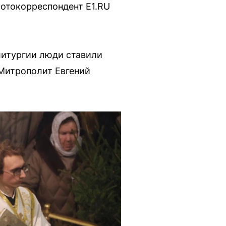
Фотокорреспондент E1.RU
литургии люди ставили
 Митрополит Евгений