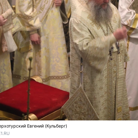
ерхотурский Евгений (Кульберг)
E1.RU