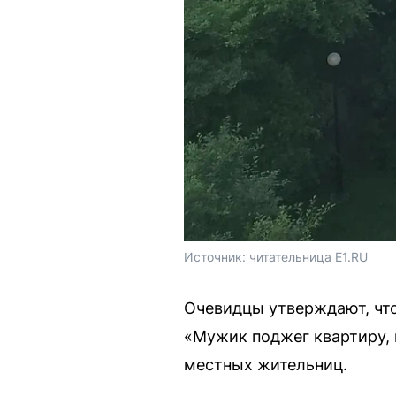
Источник: 
читательница E1.RU
Очевидцы утверждают, что
«Мужик поджег квартиру, 
местных жительниц.