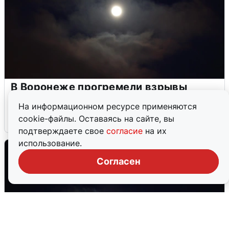
В Воронеже прогремели взрывы
после сигнала тревоги
На информационном ресурсе применяются
cookie-файлы. Оставаясь на сайте, вы
5 августа
0
подтверждаете свое
согласие
на их
использование.
Согласен