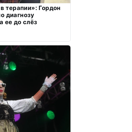
 в терапии»: Гордон
о диагнозу
а ее до слёз