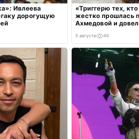
жа»: Ивлеева
«Триггерю тех, кто
егаку дорогущую
жестко прошлась п
лей
Ахмедовой и довел
5 августа
49