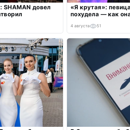
: SHAMAN довел
«Я крутая»: певиц
атворил
похудела — как он
4 августа
51