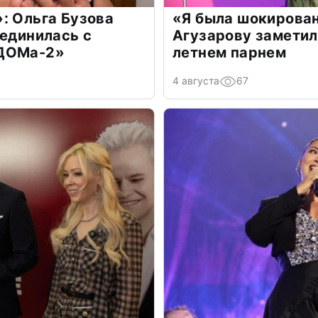
: Ольга Бузова
«Я была шокирова
оединилась с
Агузарову заметил
«ДОМа-2»
летнем парнем
4 августа
67