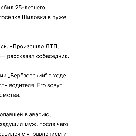
 сбил 25-летнего
посёлке Шиловка в луже
ась. «Произошло ДТП,
 — рассказал собеседник.
и „Берёзовский“ в ходе
ь водителя. Его зовут
домства.
попавшей в аварию,
задушил муж, после чего
правился с управлением и