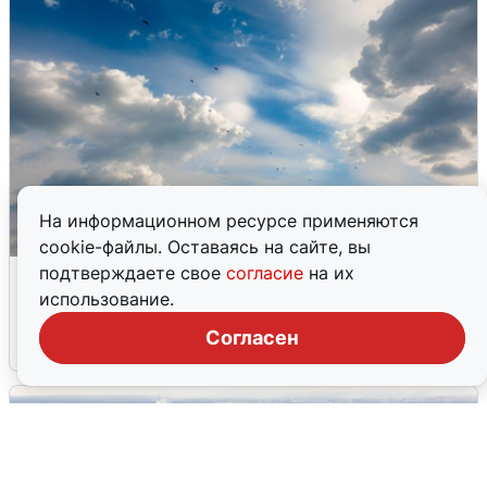
На информационном ресурсе применяются
cookie-файлы. Оставаясь на сайте, вы
МЧС ответило на сообщения о
подтверждаете свое
согласие
на их
грохоте в Москве
использование.
Согласен
7 августа
0