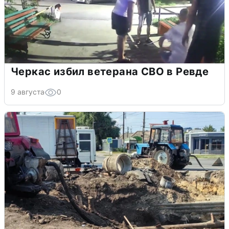
Черкас избил ветерана СВО в Ревде
9 августа
0