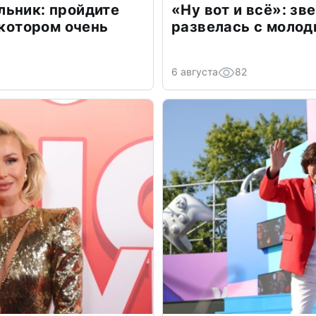
льник: пройдите
«Ну вот и всё»: з
 котором очень
развелась с моло
6 августа
82