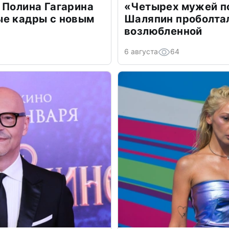
 Полина Гагарина
«Четырех мужей п
ые кадры с новым
Шаляпин проболтал
возлюбленной
6 августа
64