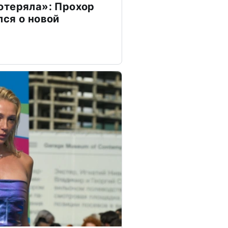
отеряла»: Прохор
ся о новой