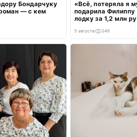
едору Бондарчуку
«Всё, потеряла я 
роман — с кем
подарила Филиппу
лодку за 1,2 млн р
5 августа
249