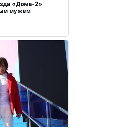
везда «Дома-2»
дым мужем