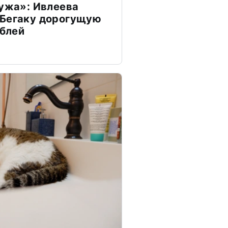
мужа»: Ивлеева
 Бегаку дорогущую
ублей