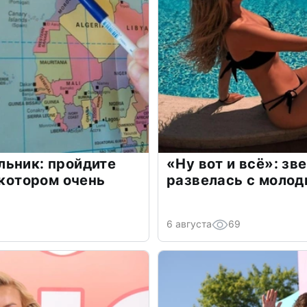
льник: пройдите
«Ну вот и всё»: з
 котором очень
развелась с моло
6 августа
69