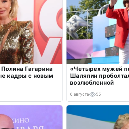
 Полина Гагарина
«Четырех мужей п
ые кадры с новым
Шаляпин проболтал
возлюбленной
6 августа
55