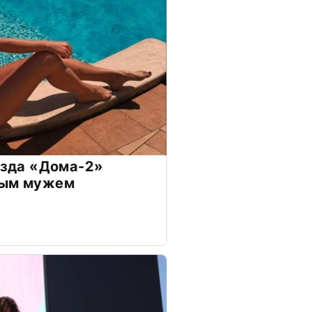
везда «Дома-2»
дым мужем