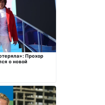
отеряла»: Прохор
ся о новой