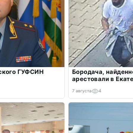
ского ГУФСИН
Бородача, найденн
арестовали в Екат
7 августа
4