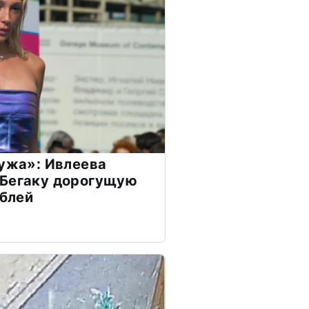
мужа»: Ивлеева
 Бегаку дорогущую
ублей