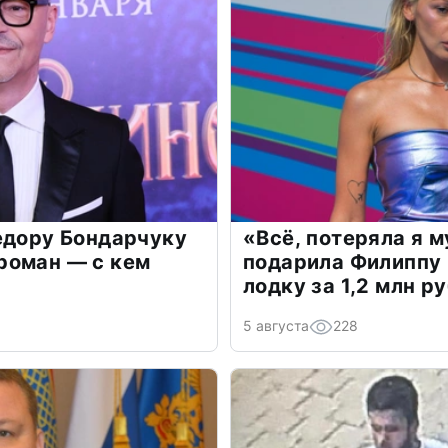
едору Бондарчуку
«Всё, потеряла я 
роман — с кем
подарила Филиппу
лодку за 1,2 млн р
5 августа
228