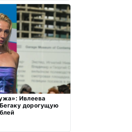
мужа»: Ивлеева
 Бегаку дорогущую
ублей