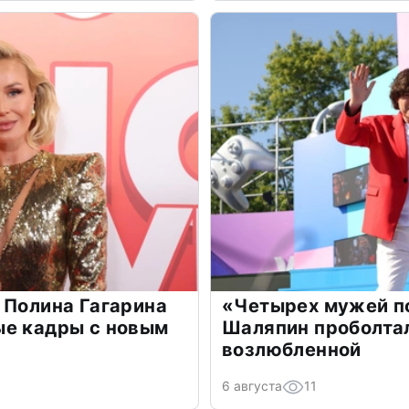
 Полина Гагарина
«Четырех мужей п
ые кадры с новым
Шаляпин проболтал
возлюбленной
6 августа
11