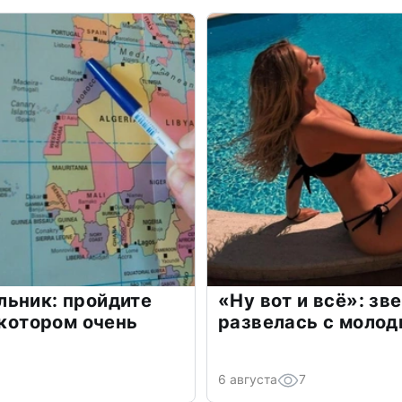
льник: пройдите
«Ну вот и всё»: з
 котором очень
развелась с моло
6 августа
7