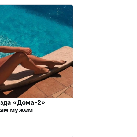
везда «Дома-2»
дым мужем