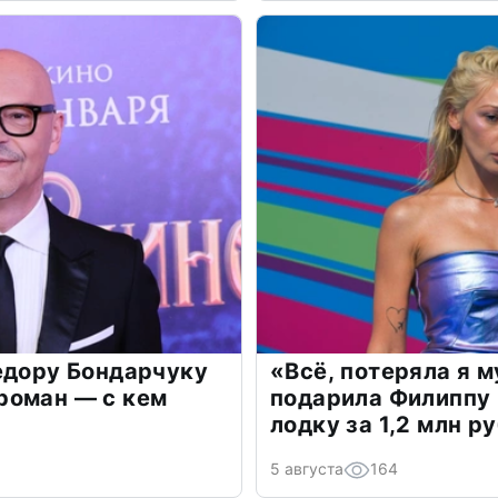
едору Бондарчуку
«Всё, потеряла я 
роман — с кем
подарила Филиппу
лодку за 1,2 млн р
5 августа
164