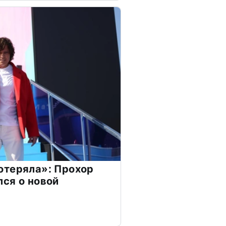
отеряла»: Прохор
ся о новой