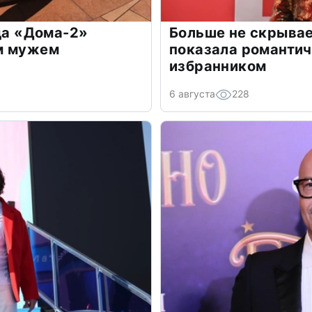
зда «Дома-2»
Больше не скрывае
м мужем
показала романти
избранником
6 августа
228