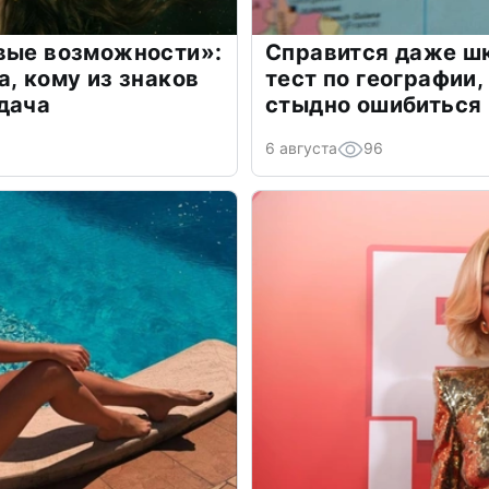
овые возможности»:
Справится даже шк
а, кому из знаков
тест по географии,
дача
стыдно ошибиться
6 августа
96