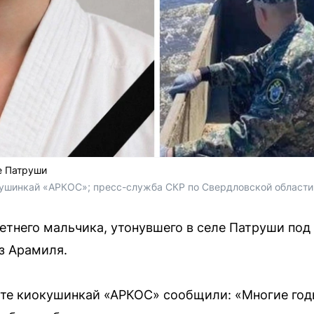
е Патруши
ушинкай «АРКОС»; 
пресс-служба СКР по Свердловской области
летнего мальчика, утонувшего в селе Патруши под
з Арамиля.
ате киокушинкай «АРКОС» сообщили: «Многие год