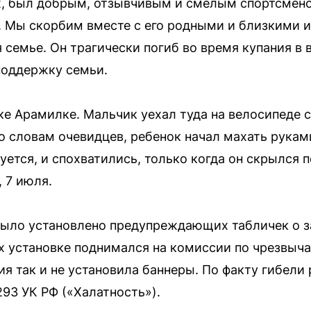
ах, был добрым, отзывчивым и смелым спортсмен
. Мы скорбим вместе с его родными и близкими
 семье. Он трагически погиб во время купания в
поддержку семьи.
ке Арамилке. Мальчик уехал туда на велосипеде с
о словам очевидцев, ребенок начал махать руками
уется, и спохватились, только когда он скрылся 
 7 июля.
было установлено предупреждающих табличек о з
их установке поднимался на комиссии по чрезвыч
ия так и не установила баннеры. По факту гибели
293 УК РФ («Халатность»).