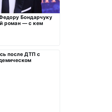
 Федору Бондарчуку
й роман — с кем
сь после ДТП с
адемическом