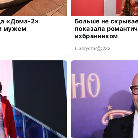
зда «Дома-2»
Больше не скрывае
м мужем
показала романти
избранником
6 августа
232