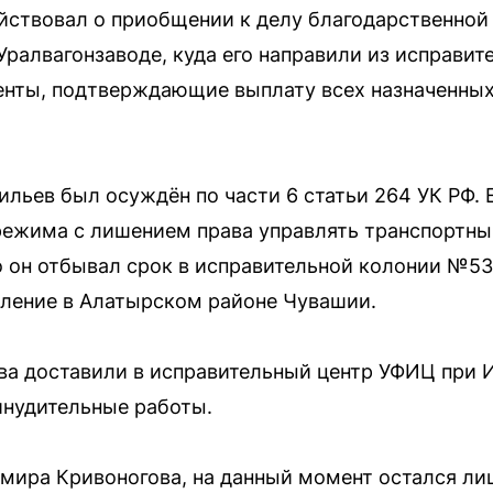
йствовал о приобщении к делу благодарственной
Уралвагонзаводе, куда его направили из исправит
енты, подтверждающие выплату всех назначенны
льев был осуждён по части 6 статьи 264 УК РФ. Е
ежима с лишением права управлять транспортным
о он отбывал срок в исправительной колонии №53
еление в Алатырском районе Чувашии.
ва доставили в исправительный центр УФИЦ при И
инудительные работы.
мира Кривоногова, на данный момент остался ли